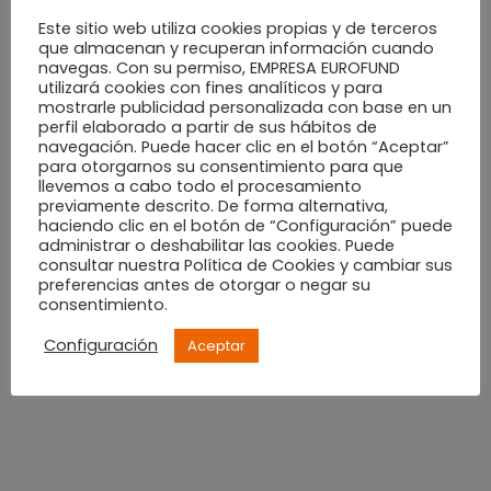
Este sitio web utiliza cookies propias y de terceros
que almacenan y recuperan información cuando
navegas. Con su permiso, EMPRESA EUROFUND
utilizará cookies con fines analíticos y para
mostrarle publicidad personalizada con base en un
perfil elaborado a partir de sus hábitos de
navegación. Puede hacer clic en el botón “Aceptar”
para otorgarnos su consentimiento para que
ACTUALIDAD
16 NOVIEMBRE, 2018
llevemos a cabo todo el procesamiento
previamente descrito. De forma alternativa,
Pide tu cita gratis con nuestros
haciendo clic en el botón de “Configuración” puede
administrar o deshabilitar las cookies. Puede
personal shopper en el Black
consultar nuestra Política de Cookies y cambiar sus
preferencias antes de otorgar o negar su
Shopping Lovers
consentimiento.
Configuración
Aceptar
El Black Friday está a punto de llegar a Alzamora Alcoy con
uno de los eventos más esperados para los amantes de la
moda y las tendencias. Entre todas las sorpresas que te
hemos preparado para los días 23 y 24, las personal shopper
del equipo Que me Pongo estarán a tu disposición para
orientarte y hacer brillar tu mejor estilo. ¿Quieres saber qué