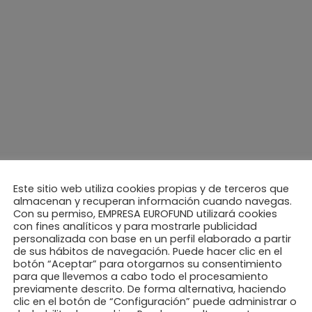
NEXT ARTICLE
ra
La saga más galáctica nos visita
Este sitio web utiliza cookies propias y de terceros que
almacenan y recuperan información cuando navegas.
Con su permiso, EMPRESA EUROFUND utilizará cookies
con fines analíticos y para mostrarle publicidad
personalizada con base en un perfil elaborado a partir
de sus hábitos de navegación. Puede hacer clic en el
botón “Aceptar” para otorgarnos su consentimiento
para que llevemos a cabo todo el procesamiento
previamente descrito. De forma alternativa, haciendo
clic en el botón de “Configuración” puede administrar o