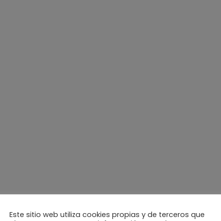
remos el nombre de los 4 ganadores.
z de Energy Sistem).
 Spotify de 30€).
eta de 10€).
Este sitio web utiliza cookies propias y de terceros que