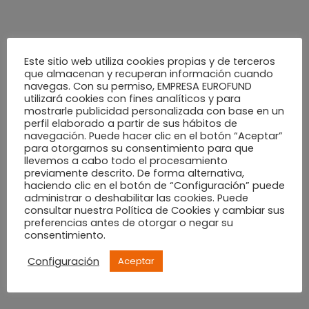
¿Aceptas el reto?
Este sitio web utiliza cookies propias y de terceros
que almacenan y recuperan información cuando
navegas. Con su permiso, EMPRESA EUROFUND
utilizará cookies con fines analíticos y para
mostrarle publicidad personalizada con base en un
perfil elaborado a partir de sus hábitos de
navegación. Puede hacer clic en el botón “Aceptar”
TAGS:
ALCOY
,
ALZAMORA
,
CENTRO COMERCIAL
,
FIFA 18
,
PS4
para otorgarnos su consentimiento para que
llevemos a cabo todo el procesamiento
previamente descrito. De forma alternativa,
PREVIOUS ARTICLE
haciendo clic en el botón de “Configuración” puede
¡Ven a ver los partidos de España en el Mundial a los
administrar o deshabilitar las cookies. Puede
cines del CC Alzamora!
consultar nuestra Política de Cookies y cambiar sus
preferencias antes de otorgar o negar su
consentimiento.
NEXT ARTICLE
Magia, actividades, manualidades... ¡Ha llegado
Configuración
Aceptar
DiverAlzamora!