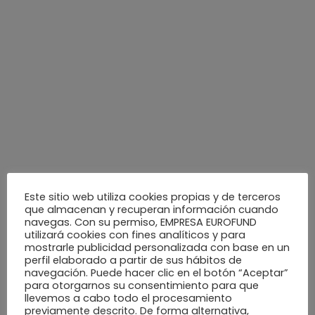
octubre 2022
septiembre 2022
agosto 2022
julio 2022
Este sitio web utiliza cookies propias y de terceros
junio 2022
que almacenan y recuperan información cuando
navegas. Con su permiso, EMPRESA EUROFUND
utilizará cookies con fines analíticos y para
mayo 2022
mostrarle publicidad personalizada con base en un
perfil elaborado a partir de sus hábitos de
navegación. Puede hacer clic en el botón “Aceptar”
abril 2022
para otorgarnos su consentimiento para que
llevemos a cabo todo el procesamiento
previamente descrito. De forma alternativa,