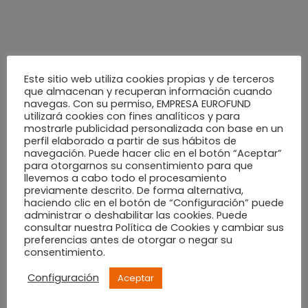
mayo 2022
abril 2022
Este sitio web utiliza cookies propias y de terceros
marzo 2022
que almacenan y recuperan información cuando
navegas. Con su permiso, EMPRESA EUROFUND
utilizará cookies con fines analíticos y para
mostrarle publicidad personalizada con base en un
febrero 2022
perfil elaborado a partir de sus hábitos de
navegación. Puede hacer clic en el botón “Aceptar”
para otorgarnos su consentimiento para que
enero 2022
llevemos a cabo todo el procesamiento
previamente descrito. De forma alternativa,
haciendo clic en el botón de “Configuración” puede
diciembre 2021
administrar o deshabilitar las cookies. Puede
consultar nuestra Política de Cookies y cambiar sus
preferencias antes de otorgar o negar su
noviembre 2021
consentimiento.
Configuración
Aceptar
octubre 2021