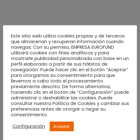
mayo 2022
abril 2022
Este sitio web utiliza cookies propias y de terceros
marzo 2022
que almacenan y recuperan información cuando
navegas. Con su permiso, EMPRESA EUROFUND
utilizará cookies con fines analíticos y para
mostrarle publicidad personalizada con base en un
febrero 2022
perfil elaborado a partir de sus hábitos de
navegación. Puede hacer clic en el botón “Aceptar”
para otorgarnos su consentimiento para que
enero 2022
llevemos a cabo todo el procesamiento
previamente descrito. De forma alternativa,
haciendo clic en el botón de “Configuración” puede
diciembre 2021
administrar o deshabilitar las cookies. Puede
consultar nuestra Política de Cookies y cambiar sus
preferencias antes de otorgar o negar su
noviembre 2021
consentimiento.
Configuración
Aceptar
octubre 2021