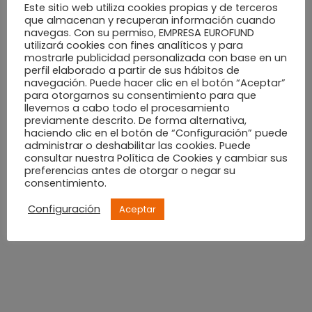
¿Cuándo finaliza esta promoción?
Este sitio web utiliza cookies propias y de terceros
que almacenan y recuperan información cuando
navegas. Con su permiso, EMPRESA EUROFUND
El 18 de julio es el último día para canjear tu entrada
utilizará cookies con fines analíticos y para
mostrarle publicidad personalizada con base en un
de cine por un vale. Y el 31 de julio para disfrutar de tus
perfil elaborado a partir de sus hábitos de
tortitas en
Foster ´s Hollywood
. Puedes consultar toda
navegación. Puede hacer clic en el botón “Aceptar”
para otorgarnos su consentimiento para que
la información, aquí >>
promoción “Vale por unas
llevemos a cabo todo el procesamiento
tortitas gratis en Foster´s Hollywood”.
previamente descrito. De forma alternativa,
haciendo clic en el botón de “Configuración” puede
administrar o deshabilitar las cookies. Puede
Cruella, Fast & Furious 9, Expediente Warren,
consultar nuestra Política de Cookies y cambiar sus
preferencias antes de otorgar o negar su
Operación Camarón… Vete pensando la película que
consentimiento.
vas a disfrutar y reserva en tu agenda la sesión que
Configuración
Aceptar
deseas.
TAGS:
CC ALZAMORA
,
CINE
,
FOSTER'S HOLLYWOOD
,
PROMOCIÓN
,
TORTITAS
,
VERANO
PREVIOUS ARTICLE