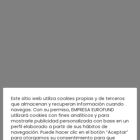
Los niños estarán bajo la supervisión de un adulto,
Edad de participación de 3 a 16 años
26 de Diciembre
: Espectáculo itinerante circense:
zancudos, malabares, monociclo, etc… con Tirisiti y sus
amigos
Horario: pases entre las 17.30 y las 20:00h
Lugar: todo el Centro
Magia:
el jueves 26 de diciembre tendremos la
actuación de magia de cerca de la mano de Adrián
Este sitio web utiliza cookies propias y de terceros
que almacenan y recuperan información cuando
Carratalá
navegas. Con su permiso, EMPRESA EUROFUND
utilizará cookies con fines analíticos y para
Horario: de 18:30 a 19:30h
mostrarle publicidad personalizada con base en un
perfil elaborado a partir de sus hábitos de
navegación. Puede hacer clic en el botón “Aceptar”
Lugar: todo el Centro
para otorgarnos su consentimiento para que