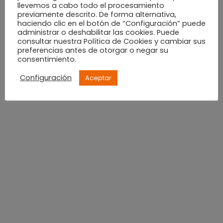
llevemos a cabo todo el procesamiento
previamente descrito. De forma alternativa,
27 de Diciembre
: Baila con Tirisiti y sus amigos
haciendo clic en el botón de “Configuración” puede
administrar o deshabilitar las cookies. Puede
Horario: pases entre las 17.30 y las 20:00h
consultar nuestra Política de Cookies y cambiar sus
preferencias antes de otorgar o negar su
consentimiento.
Lugar: planta de ocio
Configuración
Aceptar
28 de Diciembre al 5 de Enero
: Paje real que
recogerá las cartas de los más pequeños y dará
caramelos.
Horario: de 18 a 21h (los días 31 de Diciembre y 5 de
enero el servicio se realizará por la mañana de 11 a
14h)
Lugar: planta baja
Magia
: el lunes 30 de diciembre tendremos la