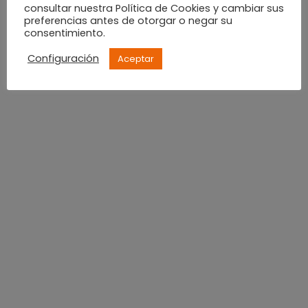
consultar nuestra Política de Cookies y cambiar sus
preferencias antes de otorgar o negar su
consentimiento.
junio 2022
Configuración
Aceptar
mayo 2022
abril 2022
marzo 2022
febrero 2022
enero 2022
diciembre 2021