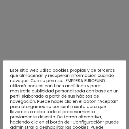
febrero 2023
enero 2023
diciembre 2022
noviembre 2022
Este sitio web utiliza cookies propias y de terceros
que almacenan y recuperan información cuando
octubre 2022
navegas. Con su permiso, EMPRESA EUROFUND
utilizará cookies con fines analíticos y para
mostrarle publicidad personalizada con base en un
septiembre 2022
perfil elaborado a partir de sus hábitos de
navegación. Puede hacer clic en el botón “Aceptar”
para otorgarnos su consentimiento para que
agosto 2022
llevemos a cabo todo el procesamiento
previamente descrito. De forma alternativa,
haciendo clic en el botón de “Configuración” puede
administrar o deshabilitar las cookies. Puede
julio 2022