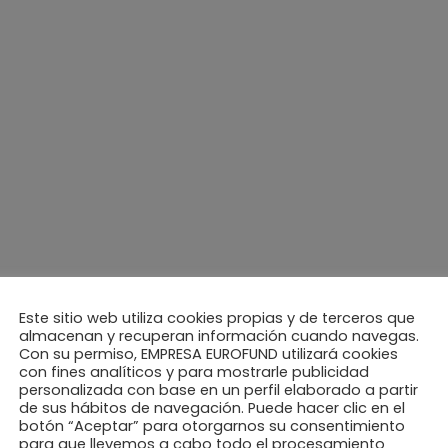
tu regalo pensado? Si…
Este sitio web utiliza cookies propias y de terceros que
almacenan y recuperan información cuando navegas.
Con su permiso, EMPRESA EUROFUND utilizará cookies
con fines analíticos y para mostrarle publicidad
personalizada con base en un perfil elaborado a partir
de sus hábitos de navegación. Puede hacer clic en el
botón “Aceptar” para otorgarnos su consentimiento
para que llevemos a cabo todo el procesamiento