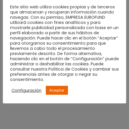
Este sitio web utiliza cookies propias y de terceros
que almacenan y recuperan información cuando
navegas. Con su permiso, EMPRESA EUROFUND
utilizará cookies con fines analíticos y para
mostrarle publicidad personalizada con base en un
perfil elaborado a partir de sus hábitos de
ACTUALIDAD
13 MARZO, 2025
navegación. Puede hacer clic en el botón “Aceptar”
para otorgarnos su consentimiento para que
Vive la Entrada de Moros y
llevemos a cabo todo el procesamiento
previamente descrito. De forma alternativa,
Cristianos desde una ubicación
haciendo clic en el botón de “Configuración” puede
administrar o deshabilitar las cookies. Puede
privilegiada con Alzamora
consultar nuestra Política de Cookies y cambiar sus
preferencias antes de otorgar o negar su
consentimiento.
Las Fiestas de Moros y Cristianos de Alcoy son uno de los
eventos más esperados…
Configuración
Aceptar