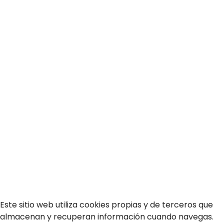
966 526 480
administracionalzamora@ccalzamora.es
Aviso legal
Política de privacidad
Política de cookies
Este sitio web utiliza cookies propias y de terceros que
almacenan y recuperan información cuando navegas.