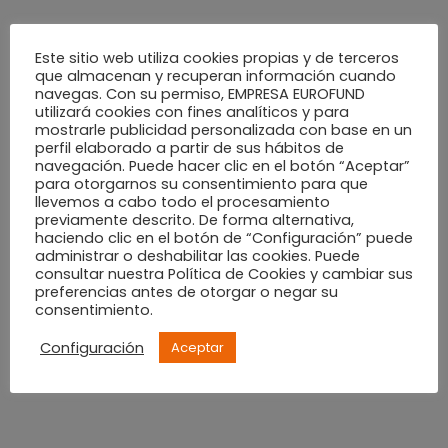
Sorteo en Instagram
Este sitio web utiliza cookies propias y de terceros
que almacenan y recuperan información cuando
Sigue la cuenta de
@alzamoraalcoy
navegas. Con su permiso, EMPRESA EUROFUND
utilizará cookies con fines analíticos y para
Dale «me gusta» a la
publicación del sorteo
y deja
mostrarle publicidad personalizada con base en un
perfil elaborado a partir de sus hábitos de
un comentario con una frase divertida de tu pequeño,
navegación. Puede hacer clic en el botón “Aceptar”
su edad y su nombre.
para otorgarnos su consentimiento para que
llevemos a cabo todo el procesamiento
Suma puntos para ganar y comparte la
previamente descrito. De forma alternativa,
publicación en tus stories.
haciendo clic en el botón de “Configuración” puede
administrar o deshabilitar las cookies. Puede
consultar nuestra Política de Cookies y cambiar sus
Las
frases más divertidas
recibidas en las
preferencias antes de otorgar o negar su
publicaciones del sorteo se publicarán en nuestra
consentimiento.
web. ¡Participa! Tienes hasta el
domingo 5 de
Configuración
Aceptar
septiembre
. Haz
click aquí
para descargar las
bases
del sorteo.
Ganadora Facebook
>> Anabel Salvador